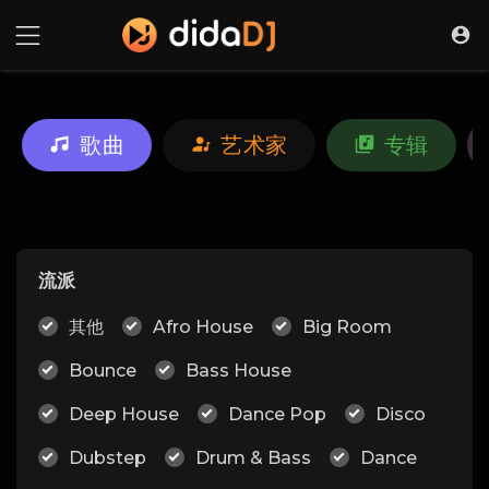
歌曲
艺术家
专辑
流派
其他
Afro House
Big Room
Bounce
Bass House
Deep House
Dance Pop
Disco
Dubstep
Drum & Bass
Dance