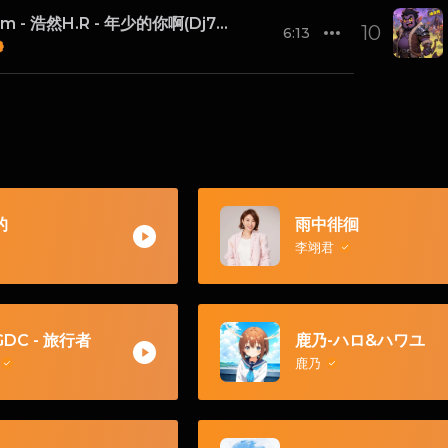
128 bpm - 浩然H.R - 年少的你啊(Dj7索 ProgHouse Rmx 2023) -
10
6:13
的
雨中徘徊
李翊君
DC - 旅行者
鹿乃-ハロ&ハワユ
鹿乃