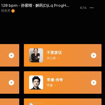
128 bpm - 孙紫晴 - 解药(DjLq ProgHouse Rmx 2024)e
6:14
暗夜男
不要废话
关心妍
李健-传奇
李健