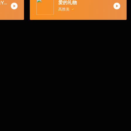
爱的礼物
孙露 - 再度重相逢(McYaoyao Electro Mix国语女)
高胜美