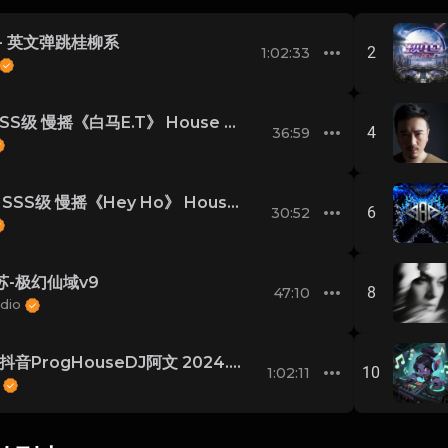
3- 英文弹跳桂柳系
2
1:02:33
01 - SSS级 慢摇《白马E.T》 House Lak
4
36:59
五月 - SSS级 慢摇《Hey Ho》 House Lak
6
30:52
苏-极幻仙域v9
8
47:10
udio
2024抖音ProgHouseDJ阿文 2024.05.22
10
1:02:11
文