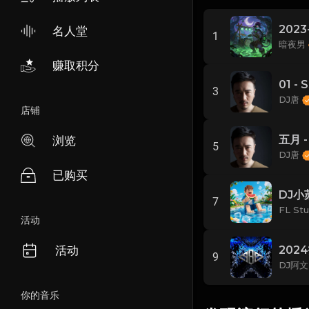
202
名人堂
1
暗夜男
赚取积分
3
DJ唐
店铺
浏览
5
DJ唐
已购买
DJ小
7
FL St
活动
活动
9
DJ阿
你的音乐