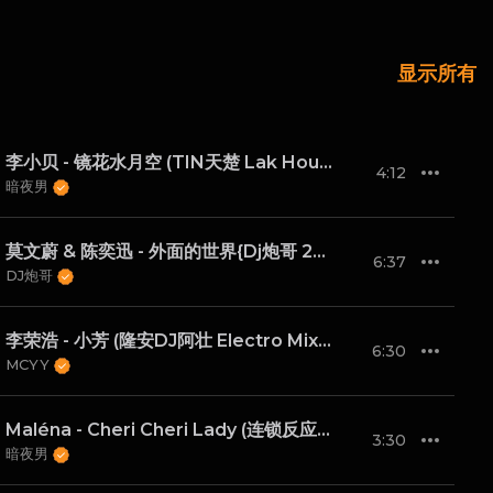
显示所有
李小贝 - 镜花水月空 (TIN天楚 Lak House Mix 2024)
4:12
暗夜男
莫文蔚 & 陈奕迅 - 外面的世界{Dj炮哥 2022 Remix}
6:37
DJ炮哥
李荣浩 - 小芳 (隆安DJ阿壮 Electro Mix)弹
6:30
MCYY
Maléna - Cheri Cheri Lady (连锁反应英文版)(Nix LakHouse 2024 Remix)
3:30
暗夜男