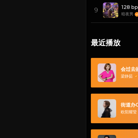
9
暗夜男
最近播放
会过去
梁静茹
街道办G
欧阳耀莹