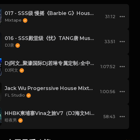
017 - SSS级 慢摇《Barbie G》House Lak
31:12
Mixtape
016 - SSS殿堂级《忧》TANG唐 Music World
33:51
DJ唐
Dj阿文_聚濠国际Dj若琳专属定制♪全中文ProgHouse串烧
1:07:52
DJ阿文
Jack Wu Progerssive House Mixtape No. 4
1:00:56
FL Studio
HHBK柬埔寨Vina之旅V7（DJ海文Mix）
58:43
暗夜男