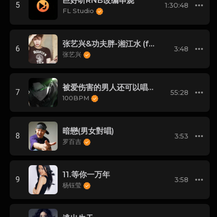
巨好听RNB改编串烧
5
1:30:48
FL Studio
张艺兴&功夫胖-湘江水 (feat.功夫胖)
6
3:48
张艺兴
被爱伤害的男人还可以唱情歌(Mr.Sharp Remix)
7
55:28
100BPM
暗戀(男女對唱)
8
3:53
罗百吉
11.等你一万年
9
3:58
杨钰莹