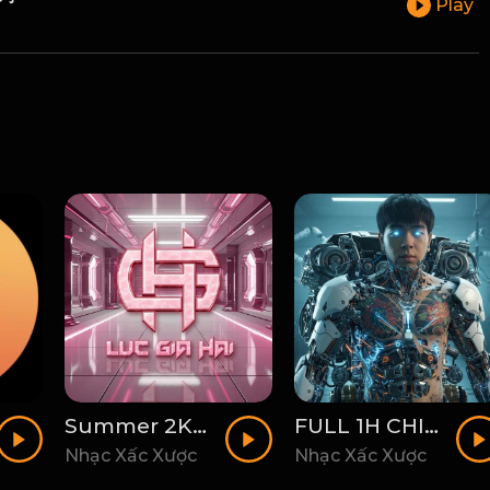
Play
Summer 2K26 - DJ LucGiaHai
FULL 1H CHINA GO CANG - DJ BINO
Nhạc Xấc Xược
Nhạc Xấc Xược