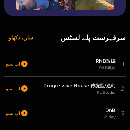
سرفہرست پلے لسٹس
سارے دکھاو
RNB改编
اب سنو
R&B电台
Progressive House 传统型/迷幻
اب سنو
FL Studio
DnB
اب سنو
Shirley