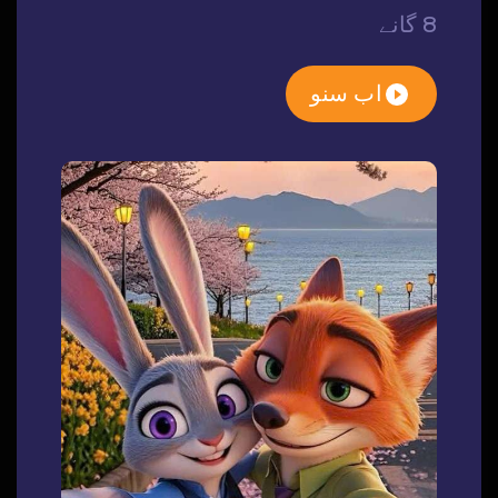
8 گانے
اب سنو