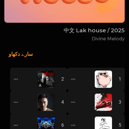
中文 Lak house / 2025
Divine Melody
سارے دکھاو
- 一直很安静 (Dj阿曹 FunkyHouse Rmx 2025)
36 - SSS级私货 《龘》 串烧 （6月更新一）
2
1
DJ唐
暗夜男
004 - SSS殿堂级《兮》TANG唐 Music World
FK自用气氛小串
4
3
DJ唐
武才人
《许华给了很多越南盾专属定制》多种风格中文House_DJ阿文Mix
陈蕾蕾专属
6
5
DJ阿文
DJ啊二