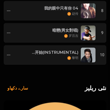
04 我的眼中只有你
8
赵传
暗戀(男女對唱)
9
罗百吉
从今开始(INSTRUMENTAL)
10
黎明
نئی ریلیز
سارے دکھاو