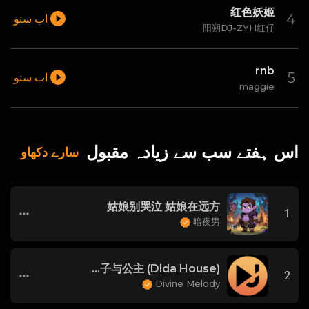
红色妖姬
اب سنو
阳朔DJ-ZYH红仔
rnb
اب سنو
maggie
اس ہفتے سب سے زیادہ مقبول
سارے دکھاو
姑娘别哭泣 姑娘在远方
1
暗夜男
didadj-王子与公主 (Dida House)
2
Divine Melody