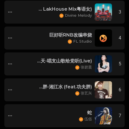
梁咏琪 - 灰姑娘(Dj小唐 LakHouse Mix粤语女)
3
Divine Melody
巨好听RNB改编串烧
4
FL Studio
王一博&大张伟&汪涵&钱枫&吴碧霞&张碧晨&小春天-唱支山歌给党听(Live)
5
张碧晨
张艺兴&功夫胖-湘江水 (feat.功夫胖)
6
张艺兴
蛇
7
伍佰