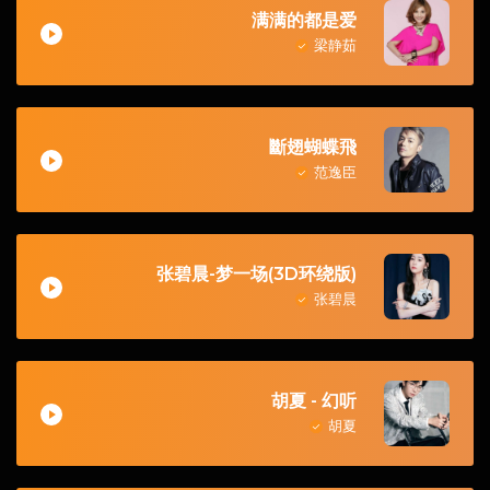
满满的都是爱
梁静茹
斷翅蝴蝶飛
范逸臣
张碧晨-梦一场(3D环绕版)
张碧晨
胡夏 - 幻听
胡夏