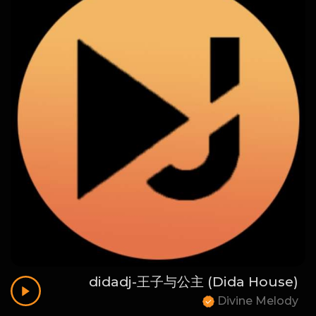
didadj-王子与公主 (Dida House)
Divine Melody