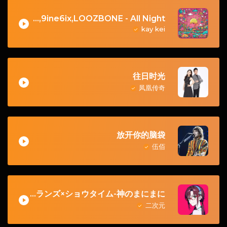
Ashid,9ine6ix,LOOZBONE - All Night
kay kei
往日时光
凤凰传奇
放开你的脑袋
伍佰
ワンダーランズ×ショウタイム-神のまにまに
二次元