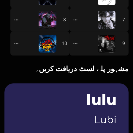
【3小时挂机串烧】-｛信宜DJ小叶Remix2024｝
dj明飞 - 2023 ARS中英文串
8
7
暗夜男
FL Studio
君欢喜城，暖色浮余生
02 - T《唐门》SSS级（二）
10
9
火箭丶Rocket
DJ唐
مشہور پلے لسٹ دریافت کریں۔
lulu
Lubi