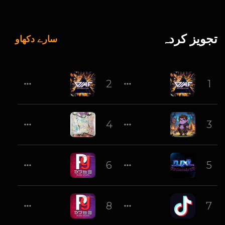
تجویز کردہ
سارے دکھاو
House Rmx 2018)
 - 一醉再醉(Dj阿福 弹ProgHouse Rmx 2018)
2
1
DJ阿福
DJ阿福
ouse Remix) 越南鼓
路飞文 - 嘉宾 (河池DJ小V Remix) FK
4
3
暗夜男
暗夜男
炮哥 2021 Remix}
张宇- 都是月亮惹的祸(Dj小罗 ProgHouse Mix)
6
5
DJ炮哥
DJ小罗
{668 DJ炮哥 Remix}
GUCCIGUCCIxVEETEExTABU
8
7
DJ炮哥
暗夜男