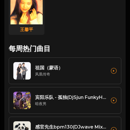
王馨平
每周热门曲目
祖国（蒙语）
凤凰传奇
宾阳乐队 - 孤独(DjSjun FunkyHouse Rmx 2025) - FunkyHouse
暗夜男
感官先生bpm130(DJwave Mix )2021 dj阿亮订制版本