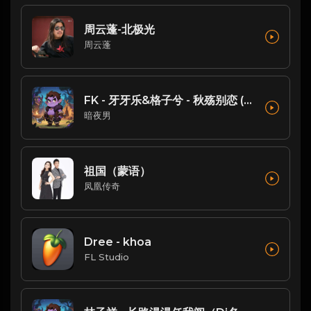
周云蓬-北极光
周云蓬
FK - 牙牙乐&格子兮 - 秋殇别恋 (DJ铁柱 FunkyHouse Mix )
暗夜男
祖国（蒙语）
凤凰传奇
Dree - khoa
FL Studio