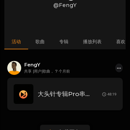
@FengY
活动
歌曲
专辑
播放列表
喜欢
FengY
共享 |用户|歌曲，
7 个月前
大头针专辑Pro串烧｛信宜DJ小叶Remix2025｝
48:19