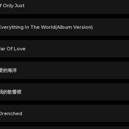
 Only Just
erything In The World(Album Version)
r Of Love
爱的海洋
我的歌聲裡
renched