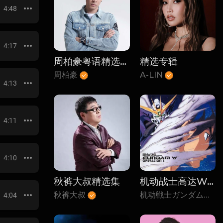
4:48
4:17
周柏豪粤语精选10首
精选专辑
周柏豪
A-LIN
4:13
4:11
4:10
秋裤大叔精选集
机动战士高达W精选集
秋裤大叔
机动戦士ガンダムW
4:04