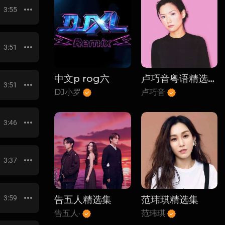
3:55
3:51
中文p rog六
卢巧音粤语精选10首
3:51
DJ小罗
卢巧音
3:46
3:37
3:59
告五人精选集
范玮琪精选集
告五人·
范玮琪