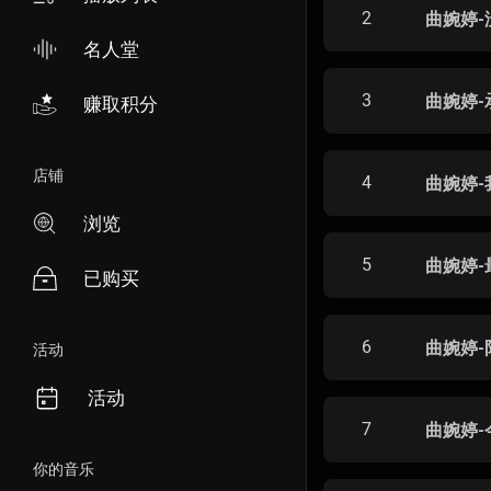
2
曲婉婷-
名人堂
3
曲婉婷-
赚取积分
店铺
4
曲婉婷-
浏览
5
曲婉婷-
已购买
6
曲婉婷-
活动
活动
7
曲婉婷-
你的音乐