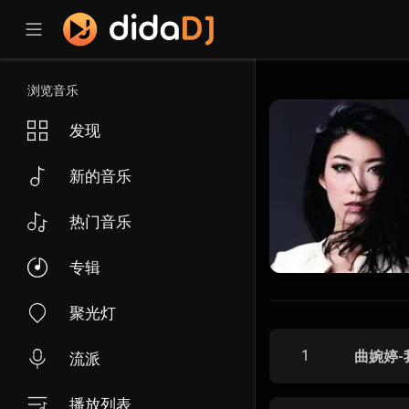
浏览音乐
发现
新的音乐
热门音乐
专辑
聚光灯
1
曲婉婷-
流派
播放列表