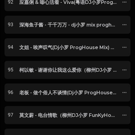
92
应嘉俐 & 嘭心活着 - Viva(粤语DJ小罗ProgHouseRmx)
93
深海鱼子酱 - 千千万万 - dj小罗 mix proghouse-玖零DJ整理♪♫
94
文姐 - 唉声叹气(Dj小罗 ProgHouse Mix) 粤语-玖零DJ整理♪♫
95
柯以敏 - 谢谢你让我这么爱你（柳州DJ小罗 FunKyHouse Mix）V2
96
老板 - 做个俗人不谈情(Dj小罗 ProgHouse Rmx 2024)
97
莫文蔚 - 电台情歌（柳州DJ小罗 FunKyHouse Mix）