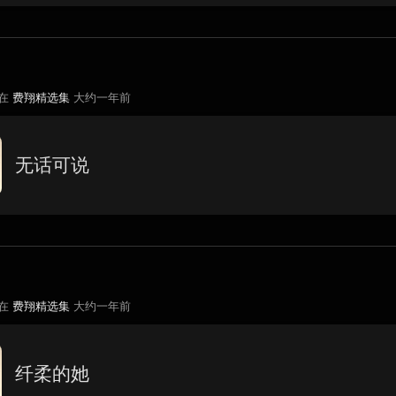
 在
费翔精选集
大约一年前
无话可说
 在
费翔精选集
大约一年前
纤柔的她