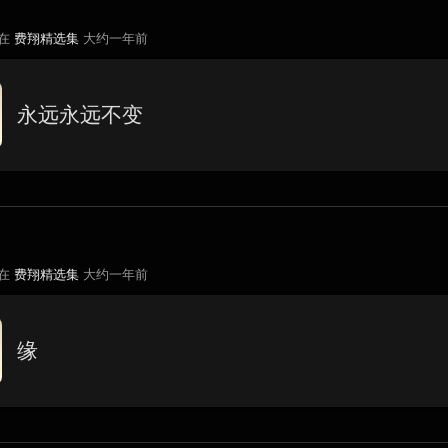
 在
费翔精选集
大约一年前
永远永远不变
 在
费翔精选集
大约一年前
缘