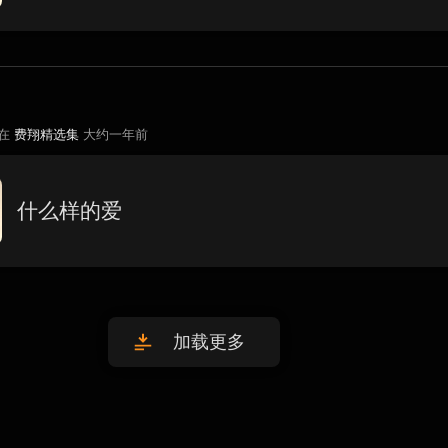
 在
费翔精选集
大约一年前
什么样的爱
加载更多