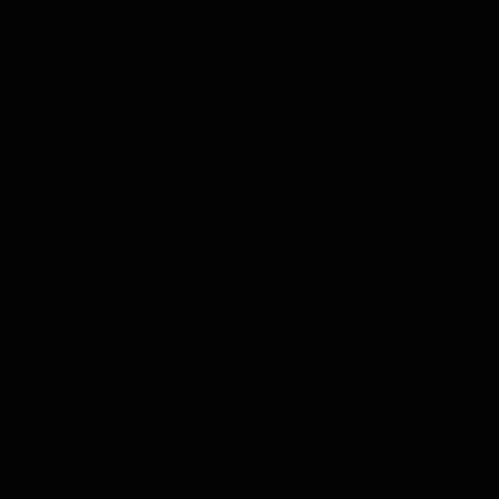
@ 2026 DIDADJ MUSIC
•
常见问题
We accept: