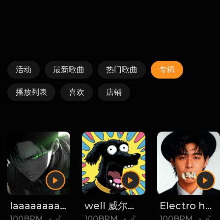
活动
最新歌曲
热门歌曲
专辑
播放列表
喜欢
店铺
laaaaaaaaaaaaaak
well 威尔专辑一 vinahouse
Electro house
100BPM
•
10
100BPM
•
54
100BPM
•
4