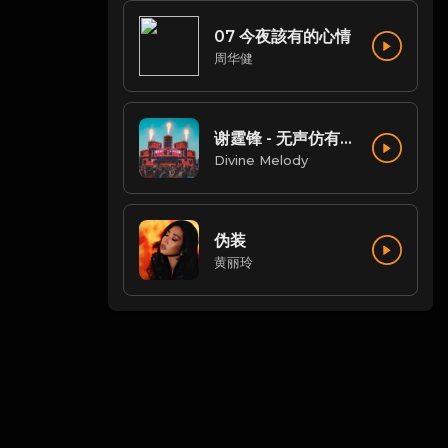
07 今夜該有的心情
周华健
谢霆锋 - 无声仿有声(DjSjun ProgHouse Mix粤语男)
Divine Melody
伪装
黄丽玲