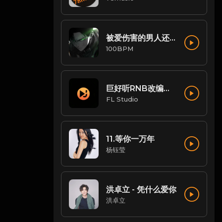
被爱伤害的男人还可以唱情歌(Mr.Sharp Remix)
100BPM
巨好听RNB改编串烧
FL Studio
11.等你一万年
杨钰莹
洪卓立 - 凭什么爱你
洪卓立