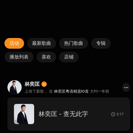
活动
最新歌曲
热门歌曲
专辑
播放列表
喜欢
店铺
林奕匡
上传了新歌， 在
林奕匡粤语精选10首
大约一年前
林奕匡 - 查无此字
3:17