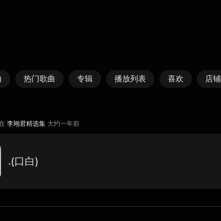
曲
热门歌曲
专辑
播放列表
喜欢
店铺
 在
李翊君精选集
大约一年前
.(口白)