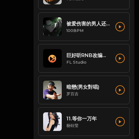
被爱伤害的男人还可以唱情歌(Mr.Sharp Remix)
100BPM
巨好听RNB改编串烧
FL Studio
暗戀(男女對唱)
罗百吉
11.等你一万年
杨钰莹