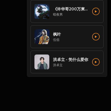
《许华哥200万柬币专属定制》多种风格中文House《无广告》DJ阿文Mix_2024_06_07
暗夜男
枫叶
伍佰
洪卓立 - 凭什么爱你
洪卓立