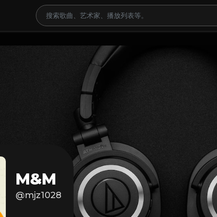
M&M
@mjz1028