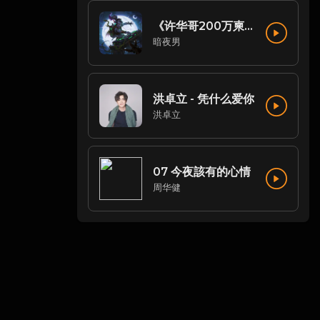
《许华哥200万柬币专属定制》多种风格中文House《无广告》DJ阿文Mix_2024_06_07
暗夜男
洪卓立 - 凭什么爱你
洪卓立
07 今夜該有的心情
周华健