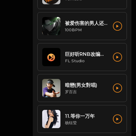
被爱伤害的男人还可以唱情歌(Mr.Sharp Remix)
100BPM
巨好听RNB改编串烧
FL Studio
暗戀(男女對唱)
罗百吉
11.等你一万年
杨钰莹