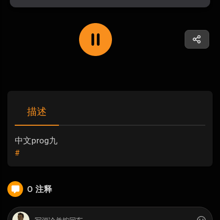
描述
中文prog九
#
0 注释