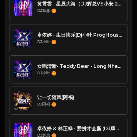
黄霄雲 - 星辰大海（DJ辉总VS小安 2021 Rmx弹)Porg house
DJ辉总
卓依婷 - 生日快乐(Dj小叶 ProgHouse Rmx 2024)
DJ小叶
女唱清新- Teddy Bear - Long Nhat (DJ小叶修改)
DJ小叶
让一切随风(阿福)
DJ阿福
卓依婷 & 林正桦 - 爱拼才会赢 (DJ辉总 ProgHouse Rmx) 闽南语
DJ辉总