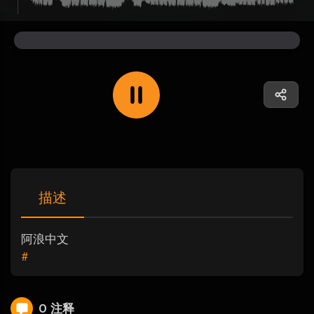
描述
阿浪中文
#
0 注释