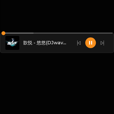
歆悦 - 悠悠(DJwave ReMix)vianhouse 唐宇Tommy
Chinese
博客
•
DMCA
•
关于我们
•
条款
•
接触
•
隐私政策
•
常见
问题