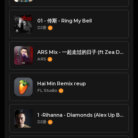
01 - 传斯 - Ring My Bell
DJ唐
ARS Mix - 一起走过的日子 (ft Zea Dy & Family Zea)
ARS
Hai Min Remix reup
FL Studio
1 -Rihanna - Diamonds (Alex Up Bootleg)-1
DJ唐