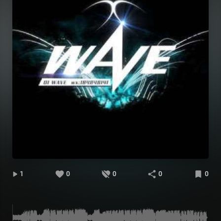
1
0
0
0
0