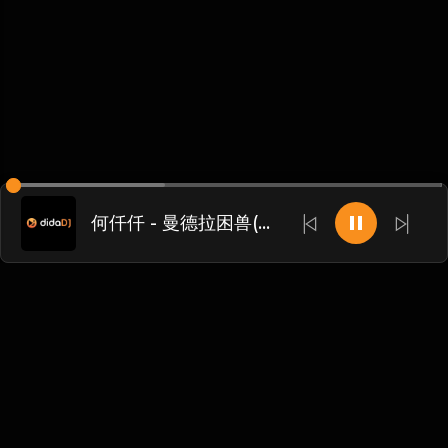
何仟仟 - 曼德拉困兽(Dj光头 ProgHouse Rmx 2023 粤语)
Chinese
博客
•
DMCA
•
关于我们
•
条款
•
接触
•
隐私政策
•
常见