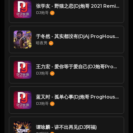
张学友 - 野猫之恋{Dj炮哥 2021 Remix}
DJ炮哥
于冬然 - 其实都没有(DjAj ProgHouse Rmx 2023)
暗夜男
王力宏 - 爱你等于爱自己(DJ炮哥ProgHouseRmx2020)
DJ炮哥
蓝又时 - 孤单心事(Dj炮哥 ProgHouse Mix)
DJ炮哥
谭咏麟 - 讲不出再见(DJ阿福)