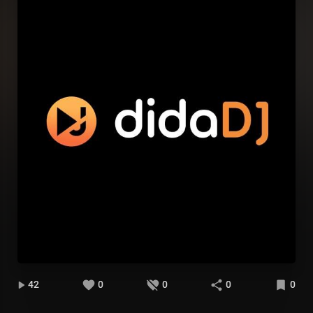
42
0
0
0
0