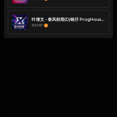
叶倩文 - 春风秋雨(Dj铭仔 ProgHouse Rmx 2023 粤语)-博汇DJ整理♪♫
DJ小叶