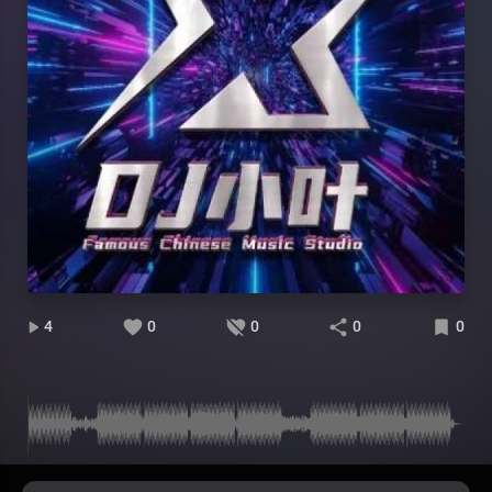
4
0
0
0
0