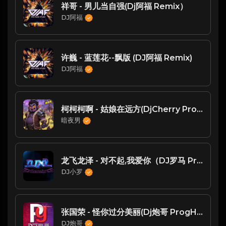
祥哥 - 男儿当自强(Dj阿福 Remix）
DJ阿福
许巍 - 蓝莲花--飘版 (DJ阿福 Remix)
DJ阿福
柯柯柯啊 - 姑娘在远方(DjCherry ProgHouse Rmx 2023)
暗夜男
龙飞龙泽 - 对不起,我爱你（DJ罗马 ProgHouse Rmx 2K21）520特别版
DJ小罗
张国荣 - 怪你过分美丽(Dj炮哥 ProgHouse Rmx 2023 v2 粤语)
DJ炮哥