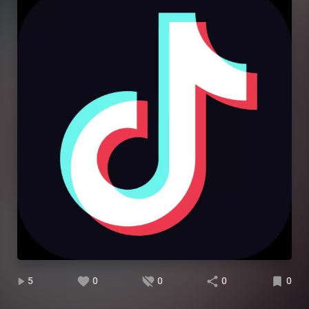
5
0
0
0
0