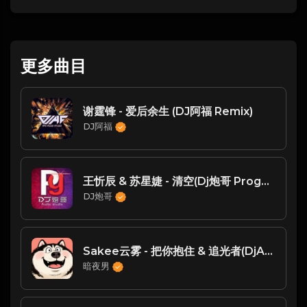
更多曲目
谢霆锋 - 爱后余生 (DJ阿福 Remix)
DJ阿福
王忻辰 & 苏星婕 - 清空(Dj炮哥 ProgHouse Mix国语合唱)
DJ炮哥
Sakee云雾 - 把你抱住 & 追光者(DjAn & Dj苏辛 ProgHouse Rmx 2025)
暗夜男