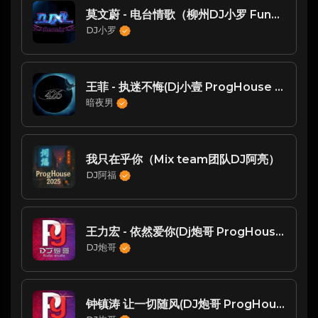
莫文蔚 - 电台情歌（柳州DJ小罗 FunKyHouse Mix）
DJ小罗
王菲 - 执迷不悔(Dj小壹 ProgHouse Rmx 2025 粤语)
暗夜男
我只在乎你（Mix team团队DJ阿亮）
DJ阿福
王力宏 - 依然爱你(Dj炮哥 ProgHouse Mix 国语男)
DJ炮哥
钟镇涛 让一切随风(DJ炮哥 ProgHouse Mix)