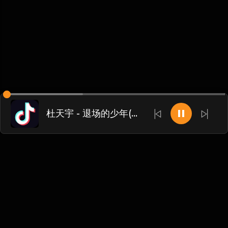
杜天宇 - 退场的少年(Dj赫赫 ProgHouse Rmx 2023)
Chinese
博客
•
DMCA
•
关于我们
•
条款
•
接触
•
隐私政策
•
常见