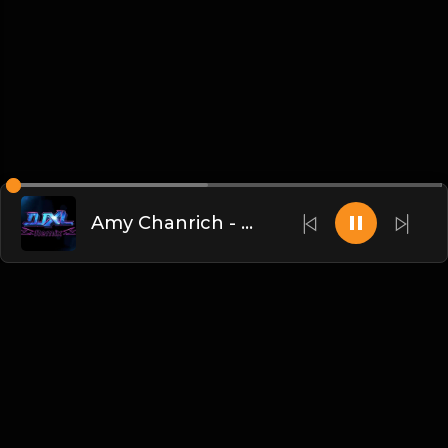
Amy Chanrich - 绅士(Dj小罗 ProgHouse Mix国语女)
Chinese
博客
•
DMCA
•
关于我们
•
条款
•
接触
•
隐私政策
•
常见