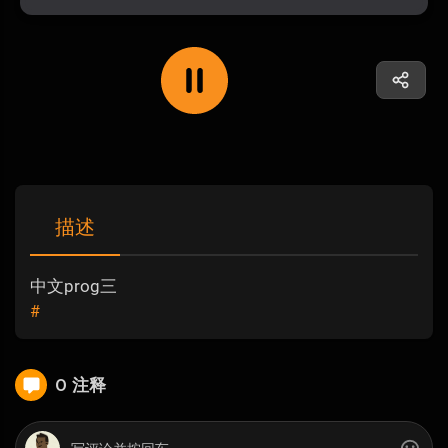
描述
中文prog三
#
0 注释