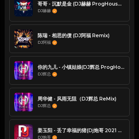
哥哥 - 沉默是金 (DJ赫赫 ProgHouse Rmx 2022)粤语
DJ赫赫
陈瑞 - 相思的债 (DJ阿福 Remix)
DJ阿福
你的九儿 - 小镇姑娘(DJ辉总 ProgHouse Mix)
DJ辉总
周华健 - 风雨无阻（DJ辉总 ReMix)
DJ辉总
姜玉阳 - 丢了幸福的猪{Dj炮哥 2021 Remix}
DJ炮哥