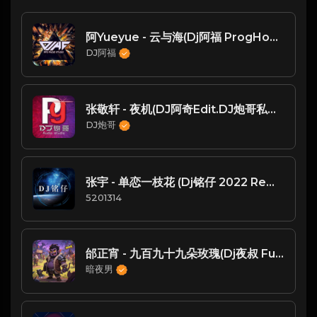
阿Yueyue - 云与海(Dj阿福 ProgHouse Mix V2)
DJ阿福
张敬轩 - 夜机(DJ阿奇Edit.DJ炮哥私货作品)
DJ炮哥
张宇 - 单恋一枝花 (Dj铭仔 2022 Remix)
5201314
邰正宵 - 九百九十九朵玫瑰(Dj夜叔 FunkyHouse Rmx 2023 v2)
暗夜男