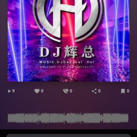
9
0
0
0
0