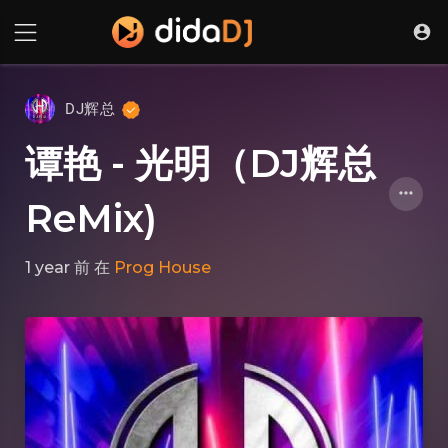
DJ辉总
谭艳 - 光明（DJ辉总
ReMix)
1 year 前
在
Prog House