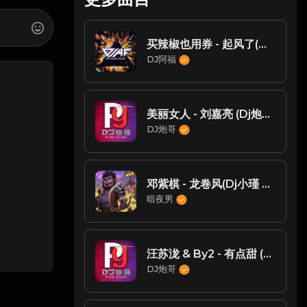
买辣椒也用券 - 起风了(DJ阿福)
DJ阿福
美丽女人 - 刘嘉亮 (Dj炮哥 ProgHouse Rmx 2023)
DJ炮哥
邓紫棋 - 龙卷风(Dj小瑾 ProgHouse Rmx 2024)
暗夜男
汪苏泷 & By2 - 有点甜 (668 DJ炮哥 ProgHouse Remix)
DJ炮哥