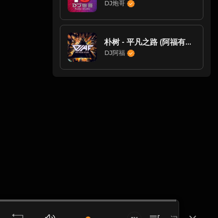
DJ炮哥
朴树 - 平凡之路 (阿福有这种舒服吗)
DJ阿福