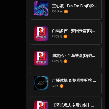
王心凌 - Da Da Da(DjRer Remix)
DJ Rer
白玛多吉 - 梦回云南{Dj炮哥 2022 Remix}
DJ炮哥
周杰伦 - 半岛铁盒(Dj炮哥 ProgHouse Rmx 2023)
DJ炮哥
广播体操 & 挖呀挖呀挖 & 我叫没烦恼（DJsiyan四眼 ProgHouse 2023 Remix）
426
【蒋总私人专属订制】庄心妍_萧全-爱音乐{Dj炮哥 2022 Remix}