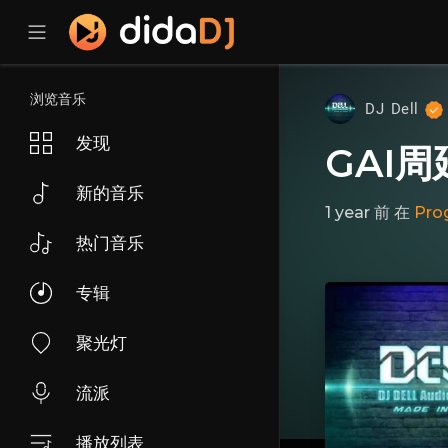
浏览音乐
DJ Dell
发现
GAI周延
新的音乐
1 year 前
在
Pro
热门音乐
专辑
聚光灯
流派
播放列表