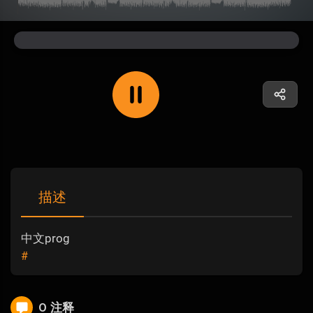
描述
中文prog
#
0 注释