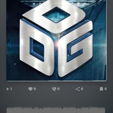
1
0
0
0
0