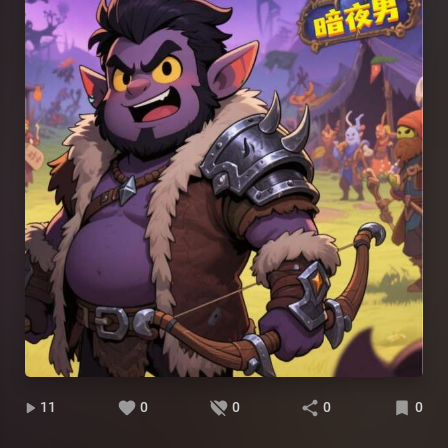
11
0
0
0
0