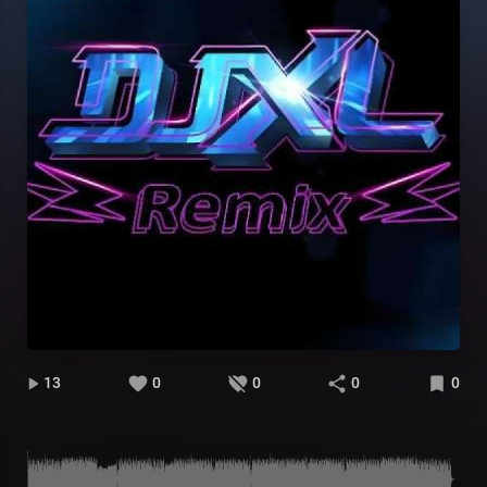
13
0
0
0
0