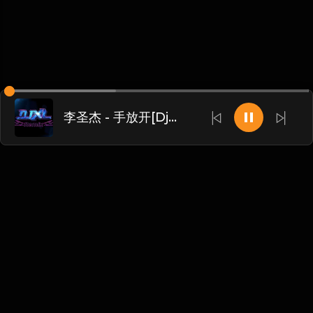
李圣杰 - 手放开[Dj小罗 ProgHouse Mix国语男]
Chinese
博客
•
DMCA
•
关于我们
•
条款
•
接触
•
隐私政策
•
常见
问题