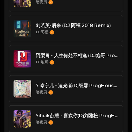
暗夜男
刘若英-后来 (DJ 阿福 2018 Remix)
DJ阿福
阿梨粤 - 人生何处不相逢 (DJ炮哥 ProgHouse Rmx) 粤语
DJ炮哥
7 岑宁儿 - 追光者(Dj细霖 ProgHouse Rmx 2025 无心睡眠鼓) -
暗夜男
Yihuik苡慧 - 喜欢你(Dj刘雅松 ProgHouse Rmx 2023)
暗夜男