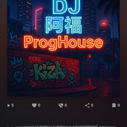
5
0
0
0
0