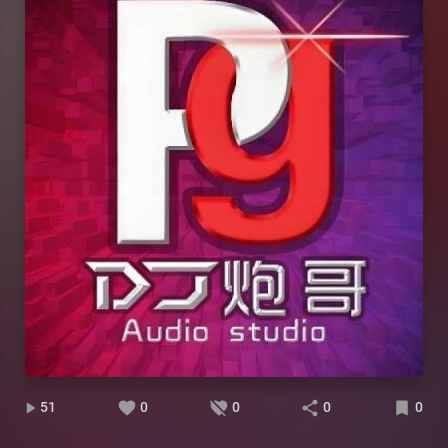
51
0
0
0
0