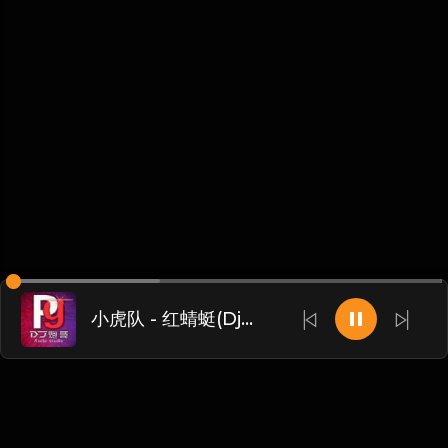
小虎队 - 红蜻蜓(Dj炮哥 ProgHouse Mix国语男)Dj冬瓜独家提供