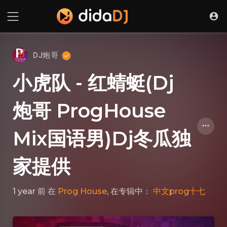
DJ炮哥
小虎队 - 红蜻蜓(Dj
炮哥 ProgHouse
Mix国语男)Dj冬瓜独
家提供
1 year 前
在
Prog House
, 在专辑中：
中文prog十七