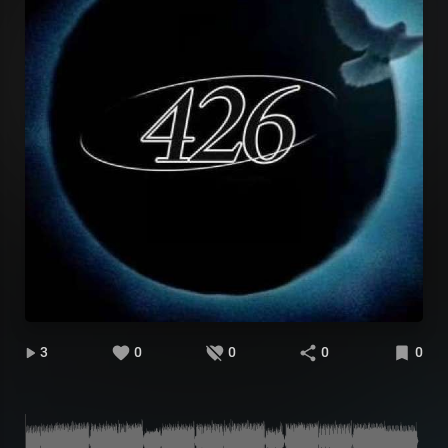
3
0
0
0
0