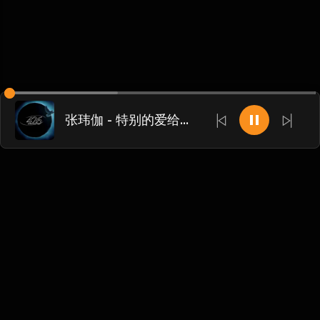
张玮伽 - 特别的爱给特别的你｛信宜DJ小叶Remix2024｝
Chinese
博客
•
DMCA
•
关于我们
•
条款
•
接触
•
隐私政策
•
常见
问题