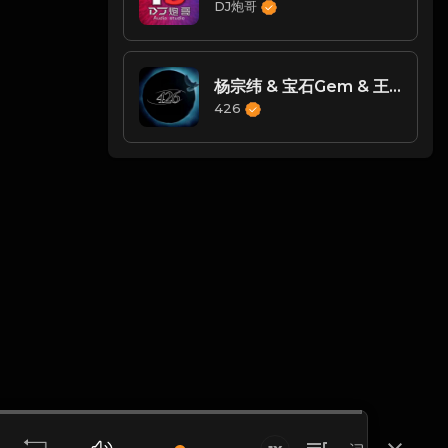
DJ炮哥
杨宗纬 & 宝石Gem & 王宇宙Leto - 若月亮没来 (426编曲团队DJsiyan四眼 MIX)
426