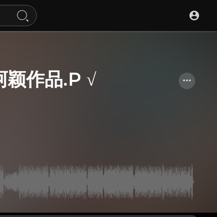
阿颖作品.P √