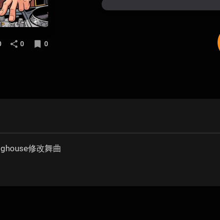
0
0
0
oghouse修改舞曲