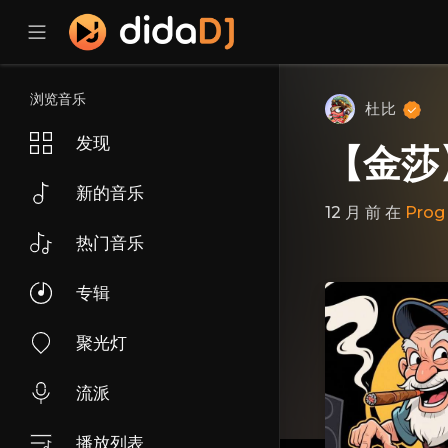
浏览音乐
杜比
发现
【金莎】
新的音乐
12 月 前
在
Prog
热门音乐
专辑
聚光灯
流派
播放列表