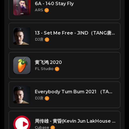
6A - 140 Stay Fly
ARS
13 - Set Me Free - JIND（TANG唐 Vina Mix）
DJ唐
黄飞鸿 2020
FL Studio
Everybody Tum Bum 2021 （TANG唐 Vina Mix）
DJ唐
周传雄 - 黄昏(Kevin Jun LakHouse Rmx 2023)
Cubase