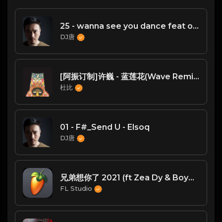
25 - wanna see you dance feat oh na na （TANG唐 Vina Mix）l
DJ唐
[阿振订制]许巍 - 蓝莲花(Wave Remix)
杜比
01 - F#_Send U - Elsoq
DJ唐
兄弟想你了 2021 (ft Zea Dy & BoyNever Love)
FL Studio