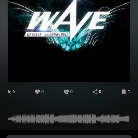
6
0
0
0
1