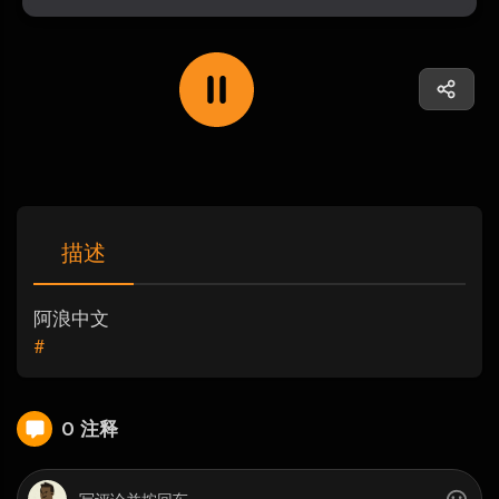
描述
阿浪中文
#
0 注释