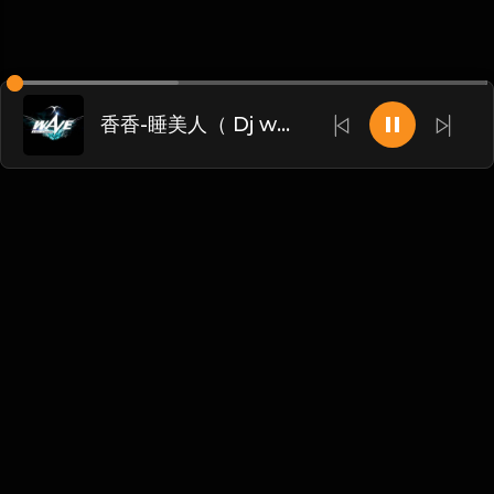
香香-睡美人（ Dj wave Mix
Chinese
博客
•
DMCA
•
关于我们
•
条款
•
接触
•
隐私政策
•
常见
问题
@ 2026 DIDADJ MUSIC