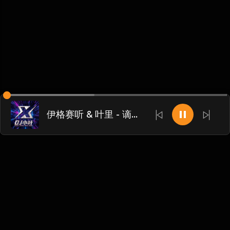
伊格赛听 & 叶里 - 谪仙 (DJ阿星&海南DJ茂 ProgHouse Mix国语女)
Chinese
博客
•
DMCA
•
关于我们
•
条款
•
接触
•
隐私政策
•
常见