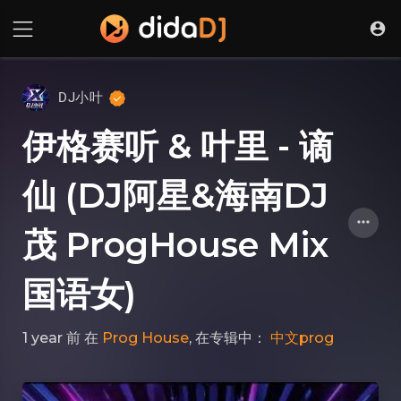
DJ小叶
伊格赛听 & 叶里 - 谪
仙 (DJ阿星&海南DJ
茂 ProgHouse Mix
国语女)
1 year 前
在
Prog House
, 在专辑中：
中文prog