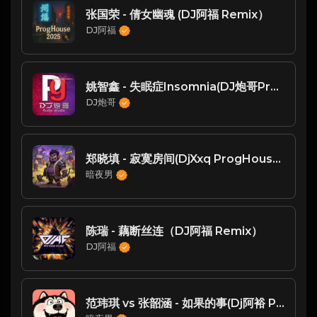
张国荣 - 倩女幽魂 (DJ阿福 Remix）
DJ阿福
姚智鑫 - 失眠症Insomnia(DJ炮哥ProgHouseRmx2020)
DJ炮哥
郑晓填 - 寂寞房间(DjXxq ProgHouse Rmx 2024 无心睡眠鼓)
暗夜男
陈瑞 - 藕断丝连（DJ阿福 Remix）
DJ阿福
范玮琪 vs 张韶涵 - 如果的事(Dj阿裕 ProgHouse Rmx 2025)