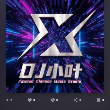
9
0
0
0
0