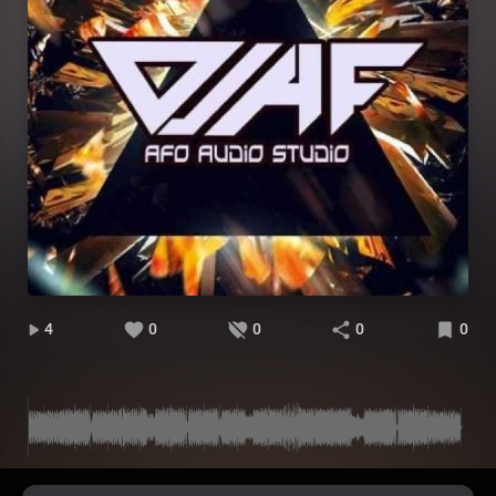
4
0
0
0
0