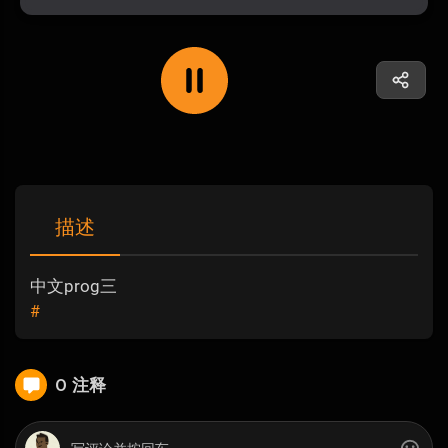
描述
中文prog三
#
0 注释