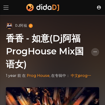
DJ阿福
香香 - 如意(Dj阿福
ProgHouse Mix国
语女)
1 year 前
在
Prog House
, 在专辑中：
中文prog一