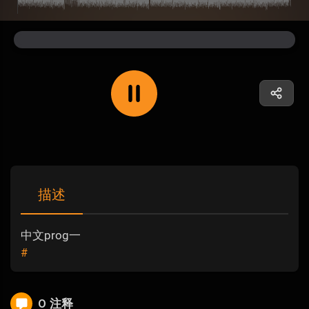
描述
中文prog一
#
0 注释