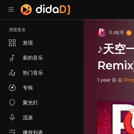
浏览音乐
DJ炮哥
发现
♪天空
新的音乐
Remix
热门音乐
1 year 前
在
Pro
专辑
聚光灯
流派
播放列表