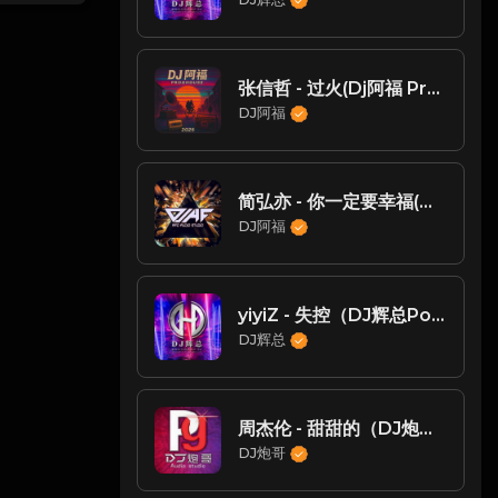
张信哲 - 过火(Dj阿福 ProgHouse Mix国语男)
DJ阿福
简弘亦 - 你一定要幸福(DJ阿福)
DJ阿福
yiyiZ - 失控（DJ辉总Porghuose2020Rmx弹)
DJ辉总
周杰伦 - 甜甜的（DJ炮哥）
DJ炮哥