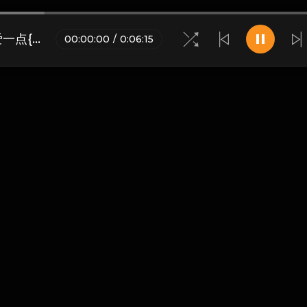
♪天空一号K订制♪王力宏_章子怡-爱一点{668-DJ炮哥 Remix}
00
:
00
:
00
/
0
:
06
:
15
博客
•
DMCA
•
关于我们
•
条款
•
接触
•
隐私政策