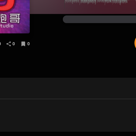
0
0
0