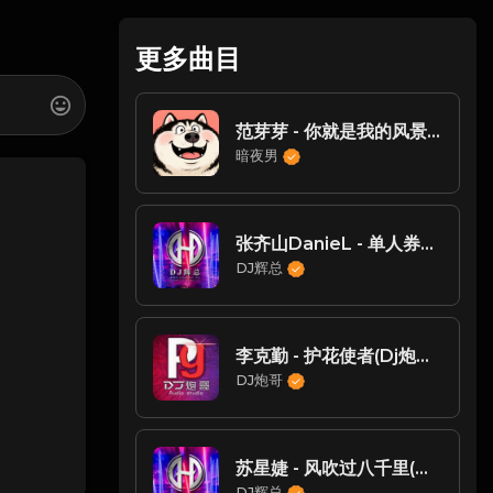
更多曲目
范芽芽 - 你就是我的风景(DjAz ProgHouse Rmx 2025)
暗夜男
张齐山DanieL - 单人券（DJ辉总 ReMix)
DJ辉总
李克勤 - 护花使者(Dj炮哥 ProgHouse Mix)【Dj小雨修改】
DJ炮哥
苏星婕 - 风吹过八千里(Dj辉总 Remix)
DJ辉总