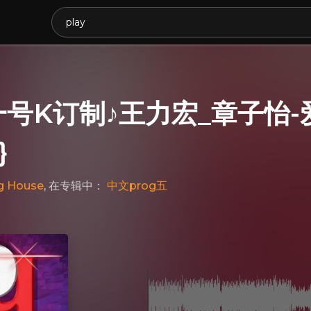
一号K订制♪王力宏_章子怡-爱
}
g House
, 在专辑中：
中文prog五