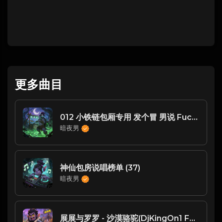
更多曲目
012 小铁链包厢专用 发个冒 男说 Fuck Em All Gtt - (DJ柠檬喜 2023 FK House)
暗夜男
神仙包房说唱榜单 (37)
暗夜男
展展与罗罗 - 沙漠骆驼(DjKingOn1 FunkyHouse Rmx 2024)