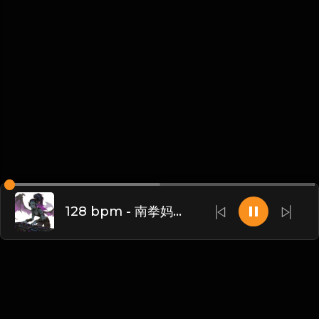
128 bpm - 南拳妈妈 - 下雨天(Dj阿虾 FunkyHouse Rmx 2025) - FunkyHouse