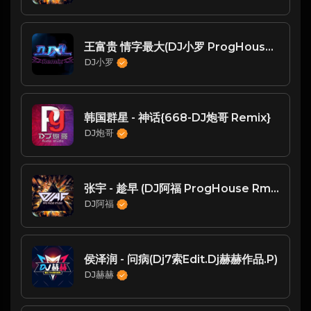
王富贵 情字最大(DJ小罗 ProgHouse Mix)
DJ小罗
韩国群星 - 神话{668-DJ炮哥 Remix}
DJ炮哥
张宇 - 趁早 (DJ阿福 ProgHouse Rmx 2023)
DJ阿福
侯泽润 - 问病(Dj7索Edit.Dj赫赫作品.P)
DJ赫赫