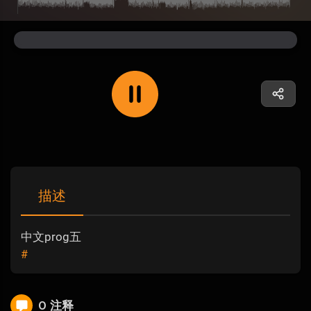
描述
中文prog五
#
0 注释