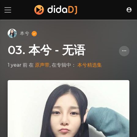
本兮
03. 本兮 - 无语
1 year 前
在
原声带
, 在专辑中：
本兮精选集