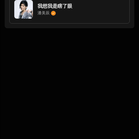
我想我是瞎了眼
潘美辰