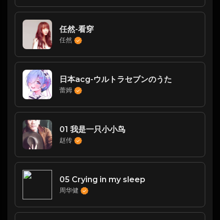
任然-看穿
任然
日本acg-ウルトラセブンのうた
蕾姆
01 我是一只小小鸟
赵传
05 Crying in my sleep
周华健