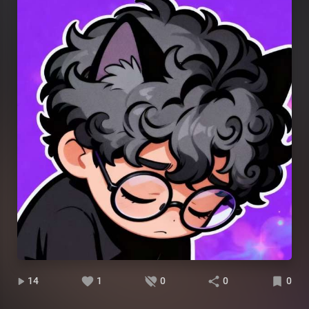
14
1
0
0
0