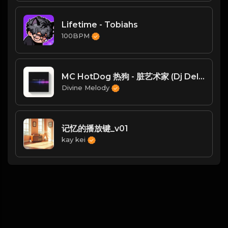
Lifetime - Tobiahs
100BPM
MC HotDog 热狗 - 脏艺术家 (Dj Dell ProgHouse Remix)
Divine Melody
记忆的播放键_v01
kay kei