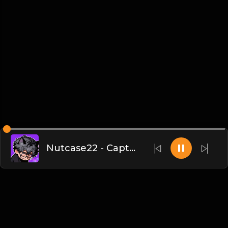
Nutcase22 - Captain (whistle) [Restricted Remix]