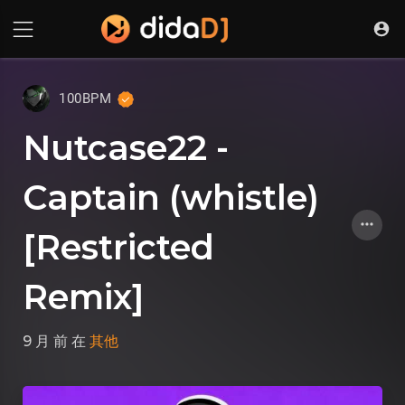
100BPM
Nutcase22 -
Captain (whistle)
[Restricted
Remix]
9 月 前
在
其他