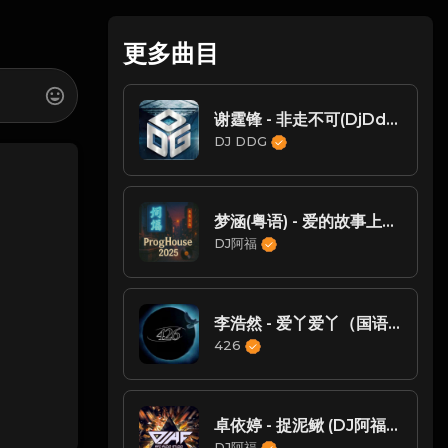
更多曲目
谢霆锋 - 非走不可(DjDdg ProgHouse Rmx 2024 粤语)
DJ DDG
梦涵(粤语) - 爱的故事上集(Dj阿福 弹ProgHouse Rmx 2019)
DJ阿福
李浩然 - 爱丫爱丫（国语男Prog House 廉江DJ四眼 2022 Remix）
426
卓依婷 - 捉泥鳅 (DJ阿福 2K20 原乡鼓 Remix)
DJ阿福