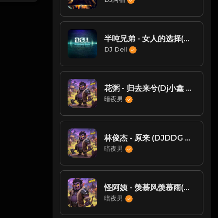
半吨兄弟 - 女人的选择(DjDell ProgHouse Rmx 2019)
DJ Dell
花粥 - 归去来兮(Dj小鑫 FunkyHouse Rmx 2023)
暗夜男
林俊杰 - 原来 (DJDDG prog house Mix)
暗夜男
怪阿姨 - 羡慕风羡慕雨(DjLy ProgHouse Rmx 2023)
暗夜男