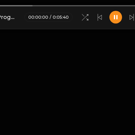
黄凯芹 - 如果你知我苦衷(DjDdg ProgHouse Rmx 2023 粤语)
00
:
00
:
00
/
0
:
05
:
40
博客
•
DMCA
•
关于我们
•
条款
•
接触
•
隐私政策