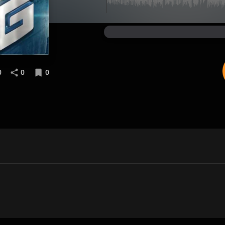
0
0
0