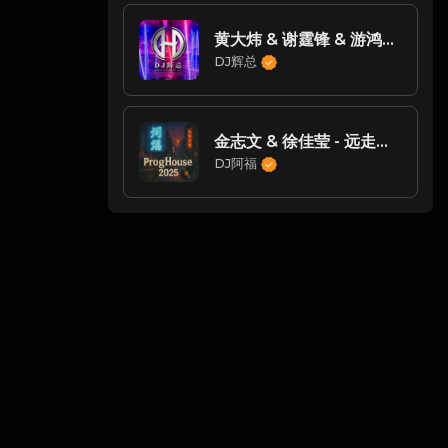
黄大炜 & 谢霆锋 & 游鸿明 & 黄中原 - 我们这里还有鱼（DJ辉总 ReMix)
DJ辉总
金志文 & 徐佳莹 - 远走高飞 (DJ阿福 Remix)
DJ阿福