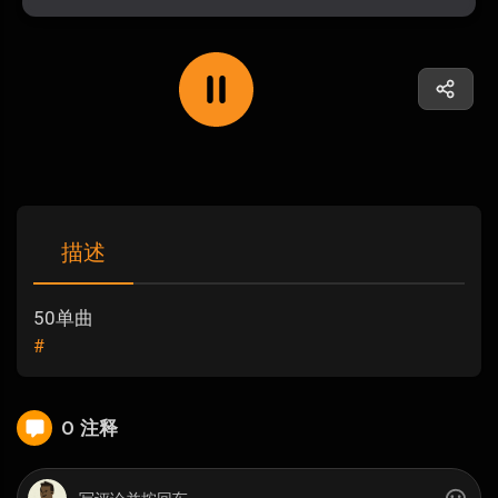
描述
50单曲
#
0 注释