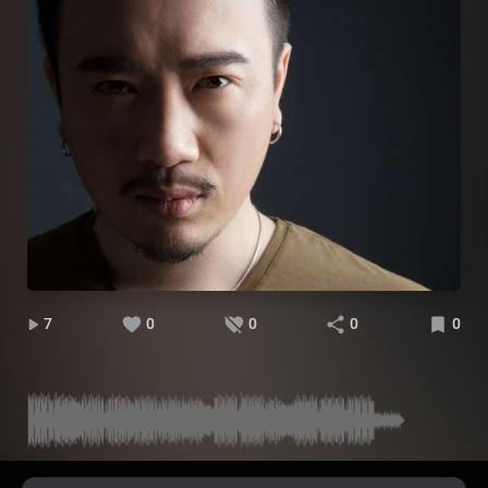
7
0
0
0
0