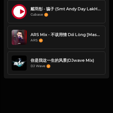
戴羽彤 - 骗子 (Smt Andy Day LakHouse Mix)
Cubase
ARS Mix - 不该用情 Dối Lòng [Mask Off](ft Pee Ro & Hornh Return & Vuth Broken)
ARS
你是我这一生的风景(DJwave Mix)
DJ Wave