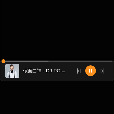
假面曲神 - DJ PG-Devido Horário (JIANG.x & Chna.A3 Remix)（JIANG.x remix）