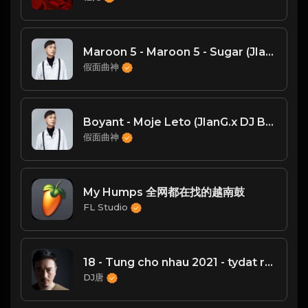
Maroon 5 - Maroon 5 - Sugar (JIanG.x vs DJ Midnight Bootleg Mix)
假面曲神
Boyant - Moje Leto (JIanG.x DJ Bootleg)
假面曲神
My Humps 全网都在找的越南鼓
FL Studio
18 - Tung cho nhau 2021 - tydat remix hd (TANG EDIT)
DJ唐