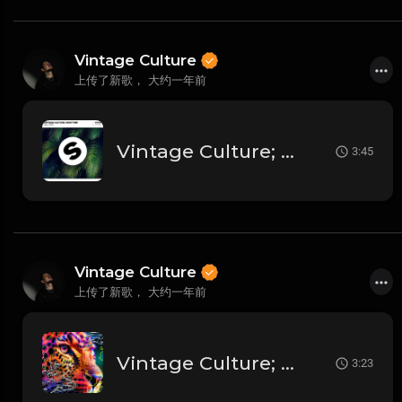
Vintage Culture
上传了新歌，
大约一年前
Vintage Culture; Rooftime - I Will Find
3:45
Vintage Culture
上传了新歌，
大约一年前
Vintage Culture; Maverick Sabre; Tom Breu - Weak
3:23