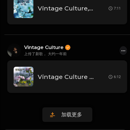
Vintage Culture,Torha & Earstrip,Ashibah - Sure Thing (Original Mix)
7:11
Vintage Culture
上传了新歌，
大约一年前
Vintage Culture - You Can't Hide (Original Mix)
6:12
加载更多