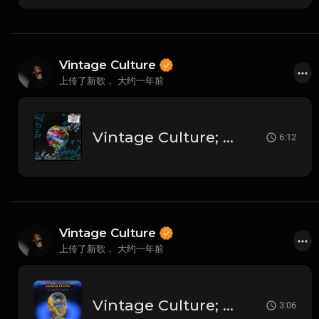
Vintage Culture
上传了新歌，
大约一年前
Vintage Culture; MAGNUS; CamelPhat - Nothing Ever Changes (Camelphat Remix _ Extended)
6:12
Vintage Culture
上传了新歌，
大约一年前
Vintage Culture; James Hype - You Give Me A Feeling
3:06