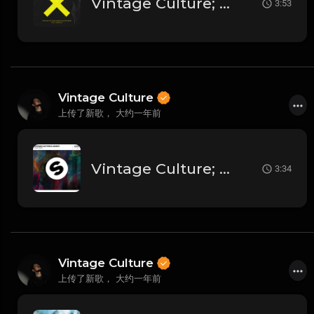
Vintage Culture; Ashibah; Bruno Be; Öwnboss - Intro (Rework) (Remix)
3:53
Vintage Culture
上传了新歌，
大约一年前
Vintage Culture; Adam K - Pour Over
3:34
Vintage Culture
上传了新歌，
大约一年前