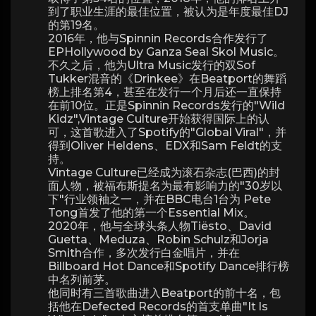
到了职业生涯的最佳位置，被认为是年度最佳DJ
的第19名。
2016年，他与Spinnin Records合作发行了
EPHollywood by Ganza Seal Skol Music。
不久之后，他为Ultra Music发行的双Sof
Tukker混音的《Drinkee》在Beatport的舞蹈
榜上排名第4，甚至在发行一个月后还一直保持
在前10位。正是Spinnin Records发行的"Wild
Kidz",Vintage Culture开始获得国际上的认
可，这首歌进入了Spotify的"Global Viral"，并
得到Oliver Heldens、EDX和Sam Feldt的支
持。
Vintage Culture已经成为滚石杂志(巴西)的封
面人物，被福布斯提名为最有影响力的"30岁以
下"行业领袖之一，并在BBC电台1台为 Pete
Tong首发了他的第一个Essential Mix。
2020年，他与全球头条人物Tiësto、David
Guetta、Meduza、Robin Schulz和Jorja
Smith合作，多次发行白金唱片，并在
Billboard Hot Dance和Spotify Dance排行榜
中名列前茅。
他同时有三首歌曲进入Beatport的前十名，包
括他在Defected Records的首支单曲"It ls