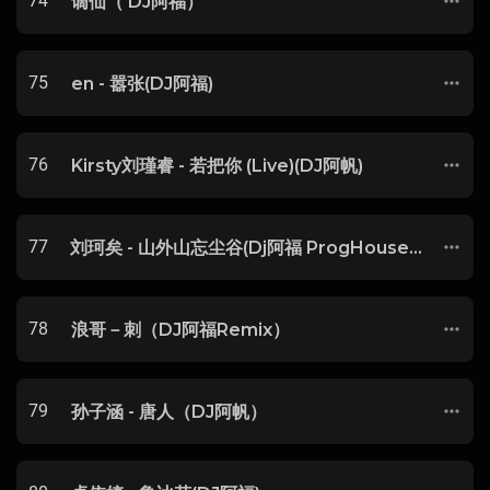
74
谪仙（ DJ阿福）
75
en - 嚣张(DJ阿福)
76
Kirsty刘瑾睿 - 若把你 (Live)(DJ阿帆)
77
刘珂矣 - 山外山忘尘谷(Dj阿福 ProgHouse Rmx 2018)
78
浪哥－刺（DJ阿福Remix）
79
孙子涵 - 唐人（DJ阿帆）