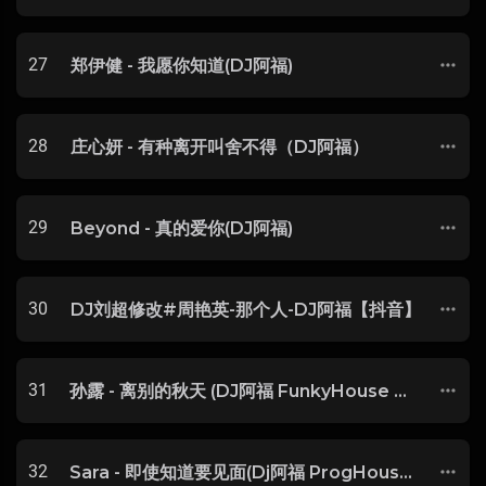
27
郑伊健 - 我愿你知道(DJ阿福)
28
庄心妍 - 有种离开叫舍不得（DJ阿福）
29
Beyond - 真的爱你(DJ阿福)
30
DJ刘超修改#周艳英-那个人-DJ阿福【抖音】
31
孙露 - 离别的秋天 (DJ阿福 FunkyHouse Mix 咚鼓)
32
Sara - 即使知道要见面(Dj阿福 ProgHouse Mix)