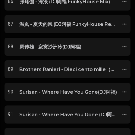
86
张玮伽 - 海浪 (DJ阿福 FunkyHouse Mix)
87
温岚 - 夏天的风 (DJ阿福 FunkyHouse Remix)
88
周传雄 - 寂寞沙洲冷(DJ阿福)
89
Brothers Ranieri - Dieci cento mille（DJ阿福）
90
Surisan - Where Have You Gone(DJ阿福)
91
Surisan - Where Have You Gone (DJ阿福 ProgHouse Rmx 2023) V2