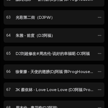
63
光彩第二街（DJPW）
64
朱雅 - 前度（DJ阿福）
65
DJ刘超修改#周杰伦-说好的幸福呢-DJ阿福
66
徐誉滕 - 天使的翅膀(Dj阿福 弹ProgHouse Rmx 2018)
67
JK 蔡依林 - Love Love Love (DJ阿福 ProgHouse Mix)
68
周杰伦 - 青花瓷(DJ阿福)