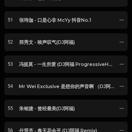
51
张玮伽 - 口是心非 McYy 抖音No.1
52
郑秀文 - 唉声叹气(DJ阿福)
53
冯提莫 - 一生所爱 (DJ阿福 ProgressiveHouse Mix) 粤语
54
Mr Wei Exclusive 是想你的声音啊 （DJ阿福 Remix） 京胜国际专用舞曲
55
朱铭捷 - 曾经最美(DJ阿福)
56
任贤齐 - 春天花会开 (DJ阿福 Remix)