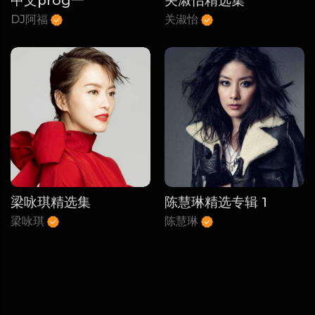
中文prog一
关淑怡精选集
DJ阿福
关淑怡
梁咏琪精选集
陈慧琳精选专辑 1
梁咏琪
陈慧琳