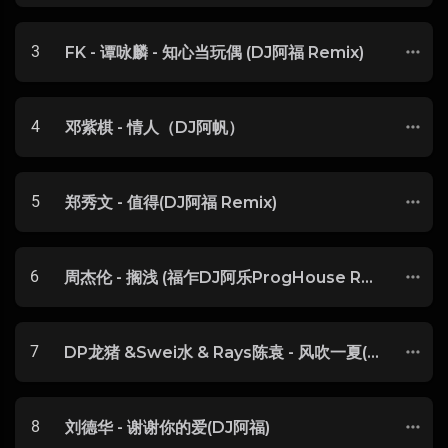
3
FK - 谭咏麟 - 知心当玩偶 (DJ阿福 Remix)
4
邓紫棋 - 情人（DJ阿帆）
5
郑秀文 - 值得(DJ阿福 Remix)
6
周杰伦 - 搁浅 (福乍DJ阿乐ProgHouse Rmx 2022)
7
DP龙猪 &Swei水 & Rays陈袁 - 风吹一夏(Dj阿福 ProgHouse Mix国语男)
8
刘德华 - 谢谢你的爱(DJ阿福)