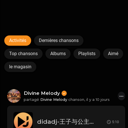
Activités
Dernières chansons
Top chansons
Albums
Playlists
Aimé
le magasin
Divine Melody
partagé
Divine Melody
chanson,
il y a 10 jours
didadj-王子与公主 (Dida House)
5:10