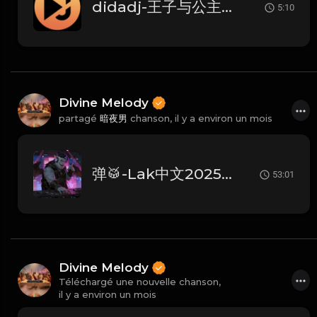
didadj-王子与公主 (Dida House)
5:10
Divine Melody
partagé
暗夜男
chanson,
il y a environ un mois
弹🥁-Lak中文2025抖音流行No.1【DJ周周】
53:01
Divine Melody
Téléchargé une nouvelle chanson,
il y a environ un mois