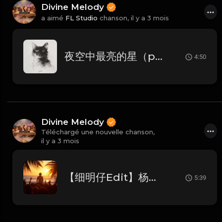
Divine Melody
a aimé
FL Studio
chanson,
il y a 3 mois
夜空中最亮的星（progressive House）
4:50
Divine Melody
Téléchargé une nouvelle chanson,
il y a 3 mois
【细明仔Edit】杨胜屿 - 你的眼神(东杰-Deng子 FunkyHouse Mix粤语男)
5:39