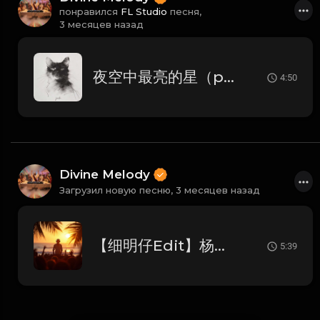
понравился
FL Studio
песня,
3 месяцев назад
夜空中最亮的星（progressive House）
4:50
Divine Melody
Загрузил новую песню,
3 месяцев назад
【细明仔Edit】杨胜屿 - 你的眼神(东杰-Deng子 FunkyHouse Mix粤语男)
5:39