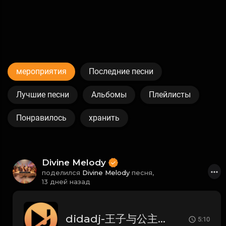
мероприятия
Последние песни
Лучшие песни
Альбомы
Плейлисты
Понравилось
хранить
Divine Melody
поделился
Divine Melody
песня,
13 дней назад
didadj-王子与公主 (Dida House)
5:10