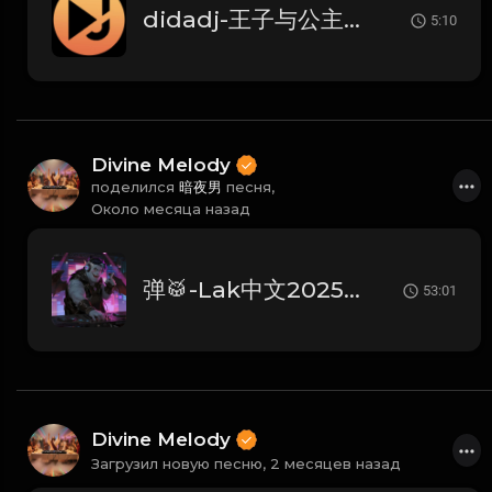
didadj-王子与公主 (Dida House)
5:10
Divine Melody
поделился
暗夜男
песня,
Около месяца назад
弹🥁-Lak中文2025抖音流行No.1【DJ周周】
53:01
Divine Melody
Загрузил новую песню,
2 месяцев назад