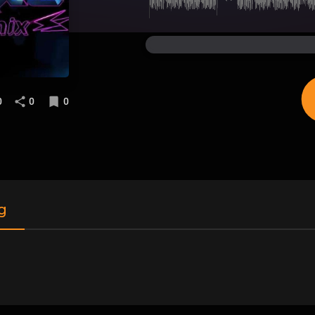
0
0
0
g