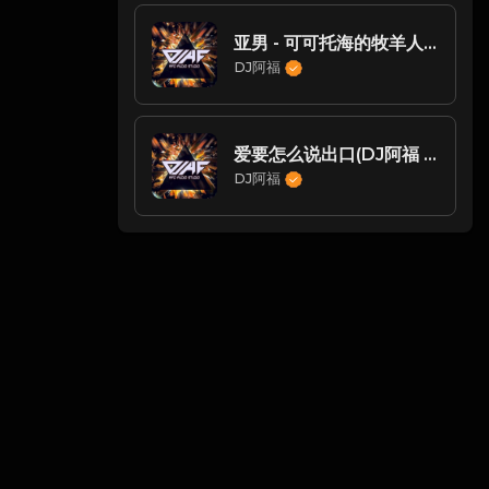
亚男 - 可可托海的牧羊人（DJ阿福 ProgHouse Rmx 2021）阿布定制-玖零DJ整理♪♫
DJ阿福
爱要怎么说出口(DJ阿福 2016 Remix)
DJ阿福