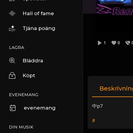
Hall of fame
Tjäna poäng
1
0
LAGRA
Bläddra
Köpt
Beskrivnin
EVENEMANG
中p7
evenemang
#
DIN MUSIK