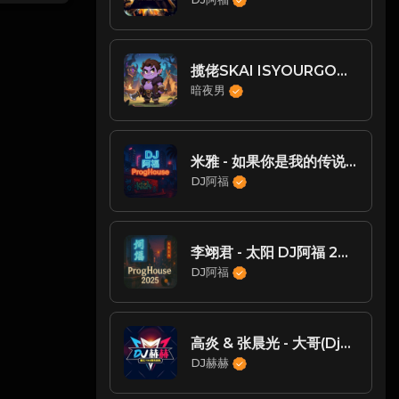
揽佬SKAI ISYOURGOD - 八方来财(ProgHouse Mix国语男)
暗夜男
米雅 - 如果你是我的传说(Dj阿福 ProgHouse Rmx v2 2018)
DJ阿福
李翊君 - 太阳 DJ阿福 2017 Remix
DJ阿福
高炎 & 张晨光 - 大哥(Dj赫赫 ProgHouse Mix)
DJ赫赫