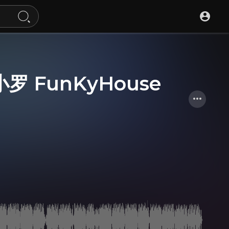
罗 FunKyHouse