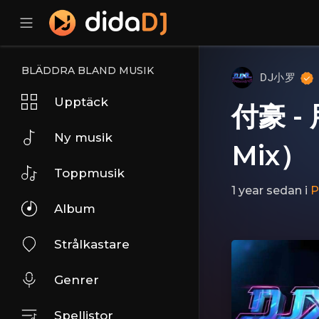
BLÄDDRA BLAND MUSIK
DJ小罗
Upptäck
付豪 -
Ny musik
Mix）
Toppmusik
1 year sedan
i
P
Album
Strålkastare
Genrer
Spellistor