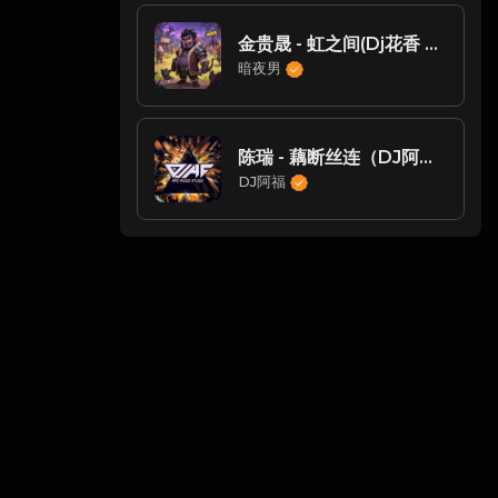
金贵晟 - 虹之间(Dj花香 FunkyHouse Rmx 2025)
暗夜男
陈瑞 - 藕断丝连（DJ阿福 Remix）
DJ阿福