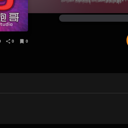
0
0
0