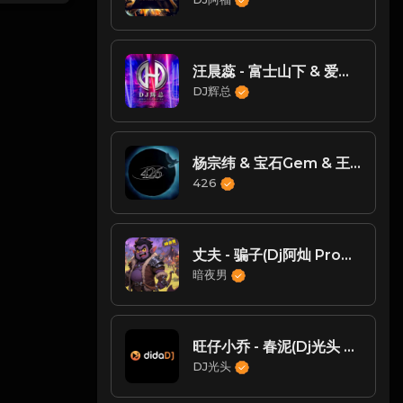
汪晨蕊 - 富士山下 & 爱情转移(DjXld & Dj辉总 ProgHouse Rmx 2025)
DJ辉总
杨宗纬 & 宝石Gem & 王宇宙Leto - 若月亮没来 (426编曲团队DJsiyan四眼 MIX)
426
丈夫 - 骗子(Dj阿灿 ProgHouse Rmx 2023 v2)
暗夜男
旺仔小乔 - 春泥(Dj光头 ProgHouse Rmx 2023)
DJ光头