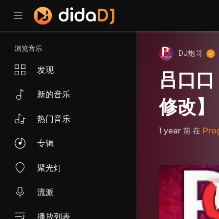
浏览音乐
DJ炮哥
发现
吕口口 
新的音乐
修改】
热门音乐
1 year 前
在
Pro
专辑
聚光灯
流派
播放列表