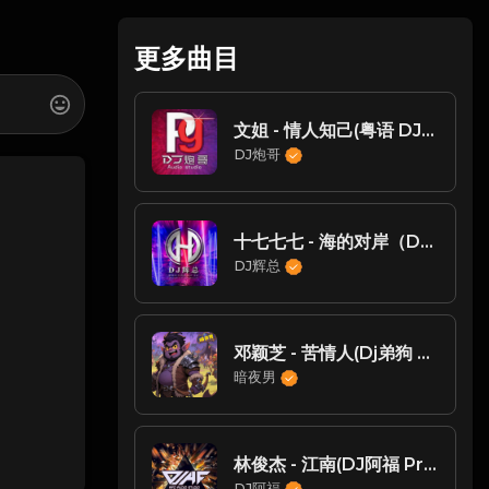
更多曲目
文姐 - 情人知己(粤语 DJ炮哥 ProgHouse Rmx 2019)
DJ炮哥
十七七七 - 海的对岸（DJ辉总 ReMix)
DJ辉总
邓颖芝 - 苦情人(Dj弟狗 ProgHouse Rmx 2024 粤语)
暗夜男
林俊杰 - 江南(DJ阿福 ProgHouse Mix)
DJ阿福