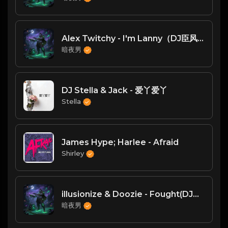
Alex Twitchy - I'm Lanny（DJ臣风Chenwin）
暗夜男
DJ Stella & Jack - 爱丫爱丫
Stella
James Hype; Harlee - Afraid
Shirley
illusionize & Doozie - Fought(DJ臣风Chenwin)
暗夜男