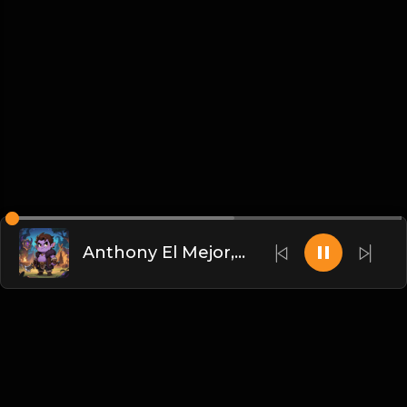
Anthony El Mejor, DJ Nil - Wrongs & Rights (Original Mix) [Red Stars Records]