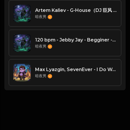
Artem Kaliev - G-House（DJ 臣风 Chenwin）
暗夜男
120 bpm - Jebby Jay - Begginer - DJ臣风Chenwin
暗夜男
Max Lyazgin, SevenEver - I Do Want You (Original Mix) [Dbeatzion Records]
暗夜男