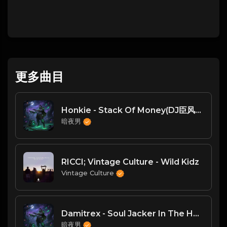
更多曲目
Honkie - Stack Of Money(DJ臣风Chenwin)
暗夜男
RICCI; Vintage Culture - Wild Kidz
Vintage Culture
Damitrex - Soul Jacker In The House（DJ臣风Chenwin）
暗夜男