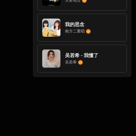
火星电台
我的思念
南方二重唱
吴若希 - 我懂了
吴若希