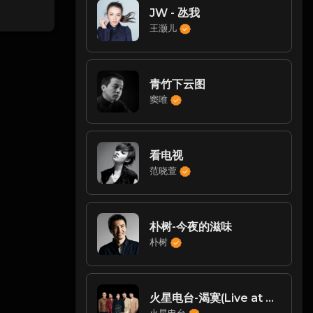
JW - 氹我
王灏儿
青竹下云图
窦唯
看电视
范晓萱
朴树-今夜的滋味
朴树
火星电台-渴寞(Live at Blue Note Beijing 2017)