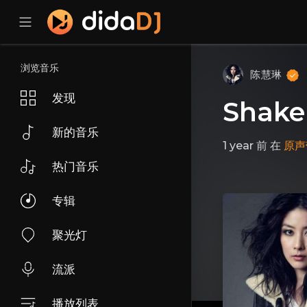
浏览音乐
陈慧琳
发现
Shake
新的音乐
1 year 前
在
原声
热门音乐
专辑
聚光灯
流派
播放列表