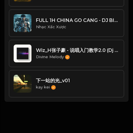
FULL 1H CHINA GO CANG - DJ BINO
Nhạc Xấc Xược
Wiz_H张子豪 - 说唱入门教学2.0 (Dj Dell ProgHouse Remix)
Divine Melody
下一站的光_v01
kay kei