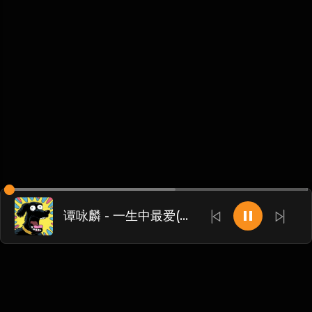
谭咏麟 - 一生中最爱(Well威尔 VinaHouse Rmx 2026粤语)