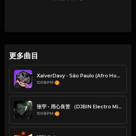
更多曲目
XaiverDavy - São Paulo (Afro House Remix)
100BPM
张宇 - 用心良苦 （DJBIN Electro Mix ）
100BPM